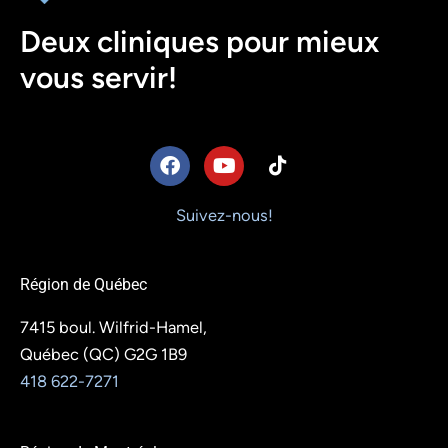
Deux cliniques pour mieux
vous servir!
F
Y
T
a
o
i
c
u
k
e
t
t
Suivez-nous!
b
u
o
o
b
k
o
e
Région de Québec
k
7415 boul. Wilfrid-Hamel,
Québec (QC) G2G 1B9
418 622-7271